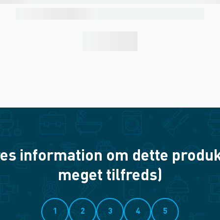
es information om dette produkt? 
meget tilfreds)
1
2
3
4
5