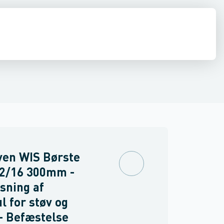
syrefast stål
de
erstykker
Beslag
Låse & dørbeslag
Skinnekonsoller
Rørbærer & tilbehør
Anden befæstelse
Holdeklammer
Anti vibrations isolatorer
Vinkel & montagebesl
ven WIS Børste
2/16 300mm -
nsning af
l for støv og
- Befæstelse