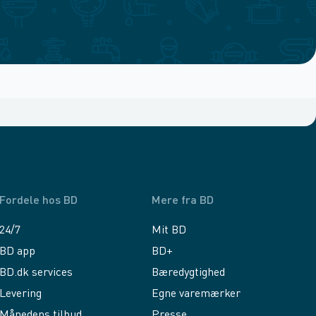
Fordele hos BD
Mere fra BD
24/7
Mit BD
BD app
BD+
BD.dk services
Bæredygtighed
Levering
Egne varemærker
Månedens tilbud
Presse