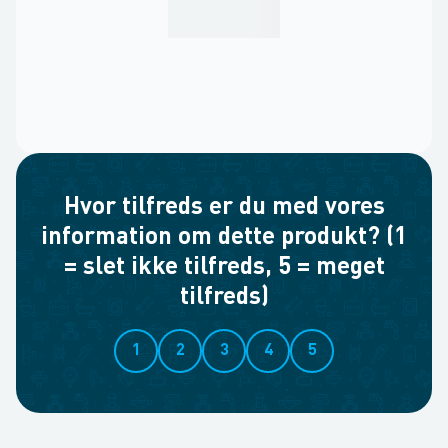
Hvor tilfreds er du med vores
information om dette produkt? (1
= slet ikke tilfreds, 5 = meget
tilfreds)
1
2
3
4
5