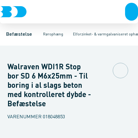
Bolte & sætskruer
Elforzinket- & varmgalvaniseret ophæng
Gevindstænger
Gevindstykker
Møtrikker
Skiver
Skiver
Skruer
Møtrikker
Rustfrit- & syrefast
Søm & dykkere
Gevindplatter
Gev
K
Befæstelse
Rørophæng
Elforzinket- & varmgalvaniseret oph
Walraven WDI1R Stop
bor SD 6 M6x25mm - Til
boring i al slags beton
med kontrolleret dybde -
Befæstelse
VARENUMMER
018048853