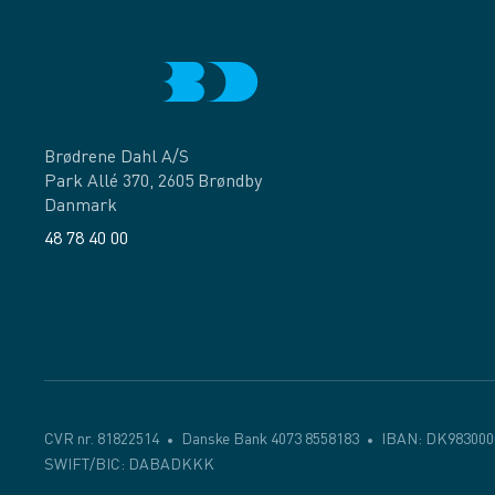
Brødrene Dahl A/S
Park Allé 370, 2605 Brøndby
Danmark
48 78 40 00
Facebook
LinkedIn
CVR nr. 81822514
Danske Bank 4073 8558183
IBAN: DK983000
SWIFT/BIC: DABADKKK