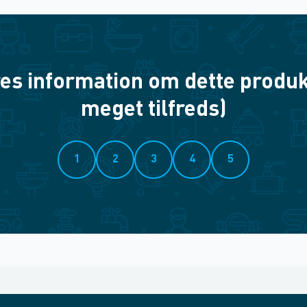
es information om dette produkt? 
meget tilfreds)
1
2
3
4
5