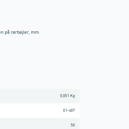
en på rørbøjler, mm.
0,051 Kg
01-407
50