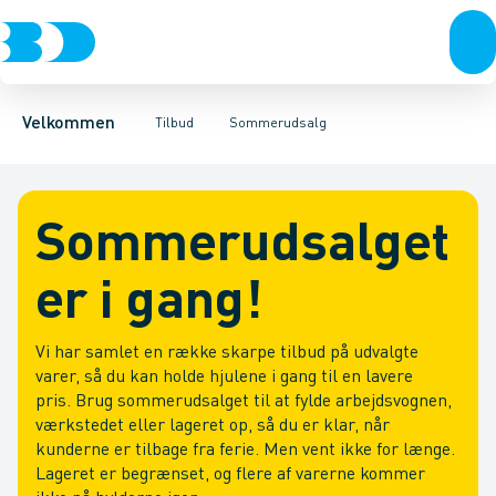
Produkter
Månedens tilbud
Fordele
Prisbasker
Kontakt
Bæredygtighed
Restsalg
BD+
Velkommen
Tilbud
Sommerudsalg
Sommerudsalget
er i gang!
Vi har samlet en række skarpe tilbud på udvalgte
varer, så du kan holde hjulene i gang til en lavere
pris. Brug sommerudsalget til at fylde arbejdsvognen,
værkstedet eller lageret op, så du er klar, når
kunderne er tilbage fra ferie. Men vent ikke for længe.
Lageret er begrænset, og flere af varerne kommer