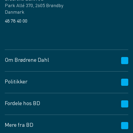
Park Allé 370, 2605 Brøndby
Danmark
48 78 40 00
Facebook
LinkedIn
Om Brødrene Dahl
Kundeservice
Politikker
Vagttelefon 30 10 89 89
Spørgsmål og svar
Salgs- og leveringsbetingelser
Fordele hos BD
Job og karriere
Privatlivspolitik
Fødevarekontrolrapport
Cookies
24/7
Mere fra BD
Vilkår og betingelser
BD app