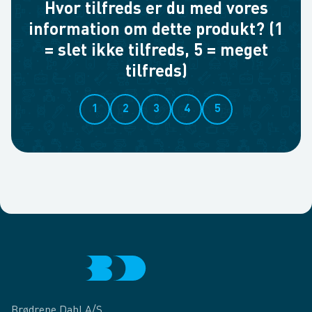
Hvor tilfreds er du med vores
information om dette produkt? (1
= slet ikke tilfreds, 5 = meget
tilfreds)
1
2
3
4
5
Brødrene Dahl A/S