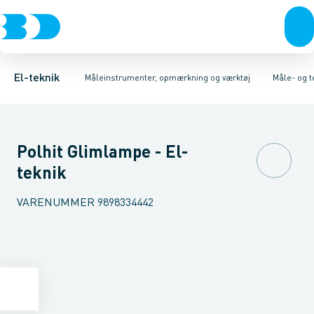
Afbrydere, stikkontakter & lampeudtag
Små husholdningsapparater
Spændingstestere
Multifunktionelt måle- og overvågningsin
Måle- og testapparater
Forgreningsmateriel
Håndværk
K
El-teknik
Måleinstrumenter, opmærkning og værktøj
Måle- og 
Polhit Glimlampe - El-
teknik
VARENUMMER
9898334442