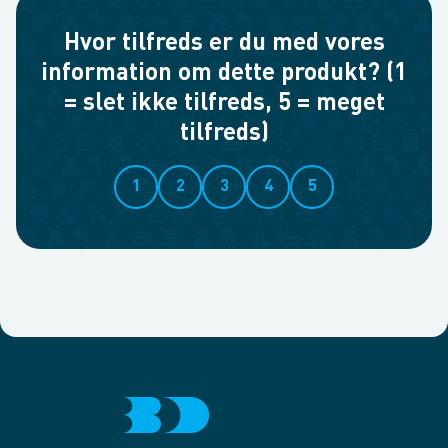
Hvor tilfreds er du med vores
information om dette produkt? (1
= slet ikke tilfreds, 5 = meget
tilfreds)
1
2
3
4
5