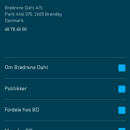
Brødrene Dahl A/S
Park Allé 370, 2605 Brøndby
Danmark
48 78 40 00
Facebook
LinkedIn
Om Brødrene Dahl
Kundeservice
Politikker
Vagttelefon 30 10 89 89
Spørgsmål og svar
Salgs- og leveringsbetingelser
Fordele hos BD
Job og karriere
Privatlivspolitik
Fødevarekontrolrapport
Cookies
24/7