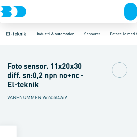
Afbrydere, stikkontakter & lampeudtag
Industristiksystemer
Trykafbryder
Induktiv aftaster
Frekvensomformere og softstartere
Envejs lysgitter
Forgreningsmateriel
Lysledersensor 
DIN
K
El-teknik
Industri & automation
Sensorer
Fotocelle med
Foto sensor. 11x20x30
diff. sn:0,2 npn no+nc -
El-teknik
VARENUMMER
9624384269