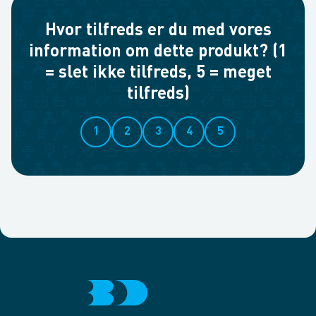
Hvor tilfreds er du med vores
information om dette produkt? (1
= slet ikke tilfreds, 5 = meget
tilfreds)
1
2
3
4
5