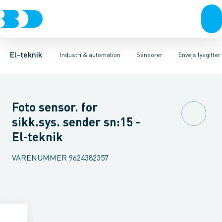
Afbrydere, stikkontakter & lampeudtag
Industristiksystemer
Trykafbryder
Induktiv aftaster
Frekvensomformere og softstartere
Envejs lysgitter
Forgreningsmateriel
Lysledersensor 
DIN
K
El-teknik
Industri & automation
Sensorer
Envejs lysgitter
Foto sensor. for
sikk.sys. sender sn:15 -
El-teknik
VARENUMMER
9624382357