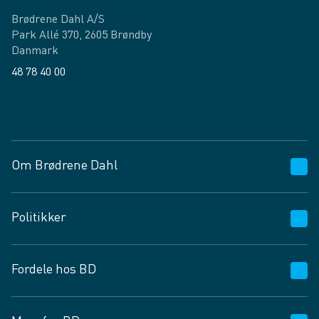
Brødrene Dahl A/S
Park Allé 370, 2605 Brøndby
Danmark
48 78 40 00
Facebook
LinkedIn
Om Brødrene Dahl
Kundeservice
Politikker
Vagttelefon 30 10 89 89
Spørgsmål og svar
Salgs- og leveringsbetingelser
Fordele hos BD
Job og karriere
Privatlivspolitik
Fødevarekontrolrapport
Cookies
24/7