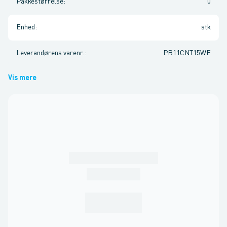
Pakkestørrelse
:
0
Enhed
:
stk
Leverandørens varenr.
:
PB11CNT15WE
Vis mere