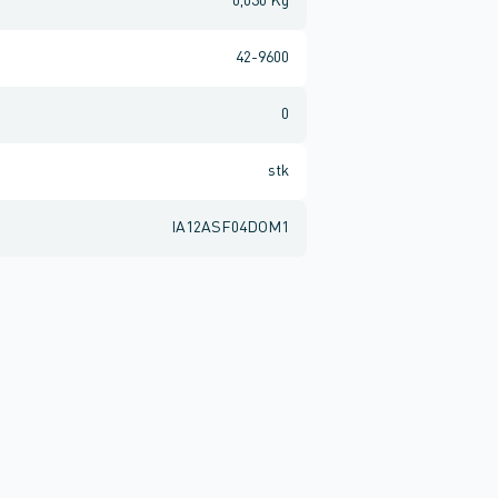
0,030 Kg
42-9600
0
stk
IA12ASF04DOM1