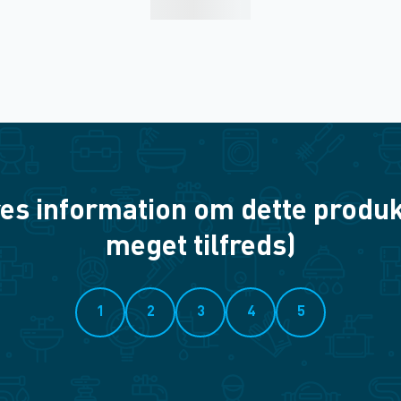
es information om dette produkt? 
meget tilfreds)
1
2
3
4
5