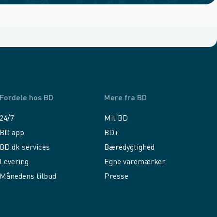
Fordele hos BD
Mere fra BD
24/7
Mit BD
BD app
BD+
BD.dk services
Bæredygtighed
Levering
Egne varemærker
Månedens tilbud
Presse