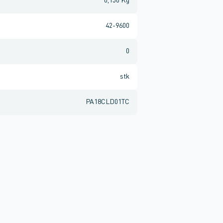
0,150 Kg
42-9600
0
stk
PA18CLD01TC