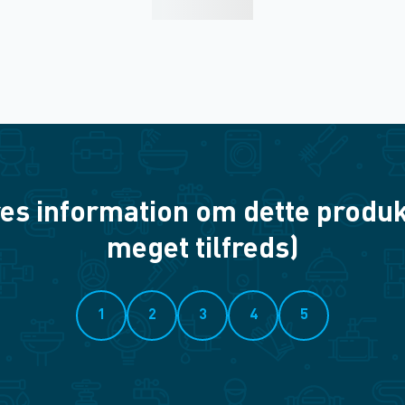
es information om dette produkt? 
meget tilfreds)
1
2
3
4
5