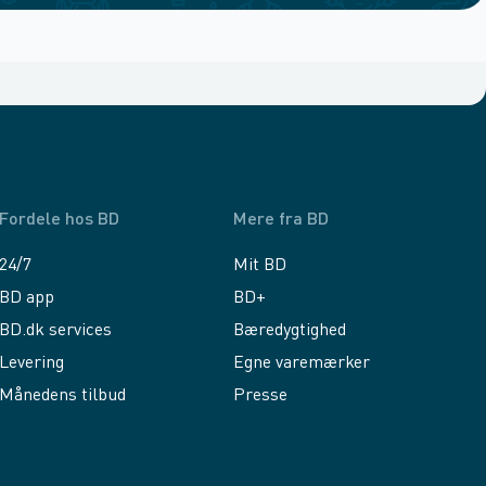
Fordele hos BD
Mere fra BD
24/7
Mit BD
BD app
BD+
BD.dk services
Bæredygtighed
Levering
Egne varemærker
Månedens tilbud
Presse