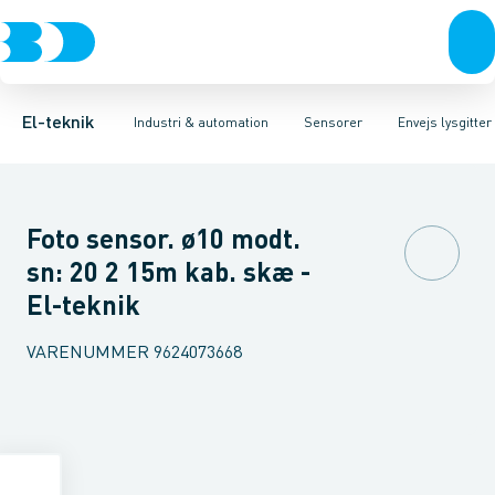
Afbrydere, stikkontakter & lampeudtag
Industristiksystemer
Trykafbryder
Induktiv aftaster
Frekvensomformere og softstartere
Envejs lysgitter
Forgreningsmateriel
Lysledersensor 
DIN
K
El-teknik
Industri & automation
Sensorer
Envejs lysgitter
Foto sensor. ø10 modt.
sn: 20 2 15m kab. skæ -
El-teknik
VARENUMMER
9624073668