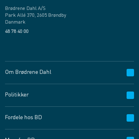
Brødrene Dahl A/S
Park Allé 370, 2605 Brøndby
Danmark
48 78 40 00
Facebook
LinkedIn
Om Brødrene Dahl
Kundeservice
Politikker
Vagttelefon 30 10 89 89
Spørgsmål og svar
Salgs- og leveringsbetingelser
Fordele hos BD
Job og karriere
Privatlivspolitik
Fødevarekontrolrapport
Cookies
24/7