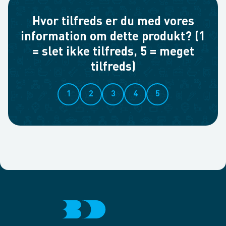
Hvor tilfreds er du med vores
information om dette produkt? (1
= slet ikke tilfreds, 5 = meget
tilfreds)
1
2
3
4
5