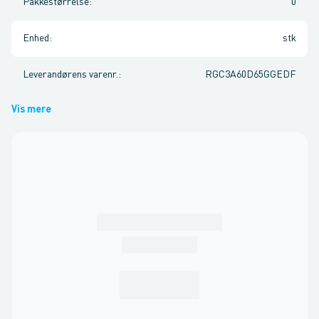
Pakkestørrelse
:
0
Enhed
:
stk
Leverandørens varenr.
:
RGC3A60D65GGEDF
Vis mere