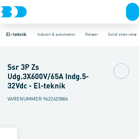
Afbrydere, stikkontakter & lampeudtag
Industristiksystemer
Tidsrelæ
Temperaturovervågningsrelæ
Frekvensomformere og softstartere
Niveauovervågningsre
Forgreningsmateriel
DIN
K
El-teknik
Industri & automation
Relæer
Solid-state relæ
Ssr 3P Zs
Udg.3X600V/65A Indg.5-
32Vdc - El-teknik
VARENUMMER
9622423806