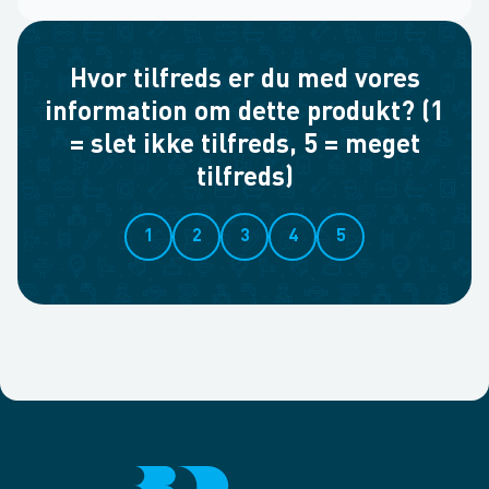
Hvor tilfreds er du med vores
information om dette produkt? (1
= slet ikke tilfreds, 5 = meget
tilfreds)
1
2
3
4
5