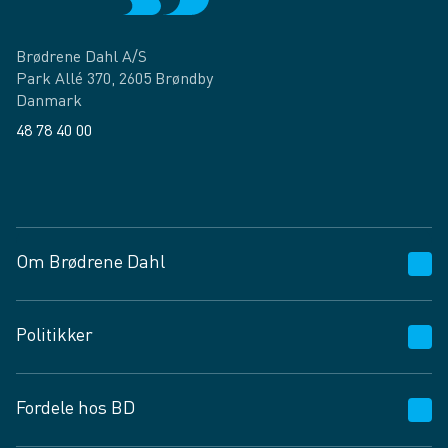
Brødrene Dahl A/S
Park Allé 370, 2605 Brøndby
Danmark
48 78 40 00
Facebook
LinkedIn
Om Brødrene Dahl
Kundeservice
Politikker
Vagttelefon 30 10 89 89
Spørgsmål og svar
Salgs- og leveringsbetingelser
Fordele hos BD
Job og karriere
Privatlivspolitik
Fødevarekontrolrapport