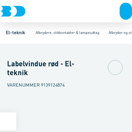
Afbrydere, stikkontakter & lampeudtag
Afbryder og stikdåsemateriel
Afbryder og stikkontakt kombination
Installationsafbryder
Forgreningsmateriel
Ude
K
El-teknik
Afbrydere, stikkontakter & lampeudtag
Afbryder og s
Labelvindue rød - El-
teknik
VARENUMMER
9139124874