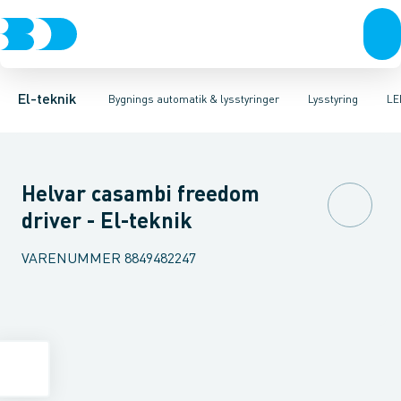
Afbrydere, stikkontakter & lampeudtag
Lysstyring
Forkobling
Lysstyringskomponent
LED-styring
Forgreningsmateriel
Glimtænder
Spe
K
El-teknik
Bygnings automatik & lysstyringer
Lysstyring
LE
Helvar casambi freedom
driver - El-teknik
VARENUMMER
8849482247