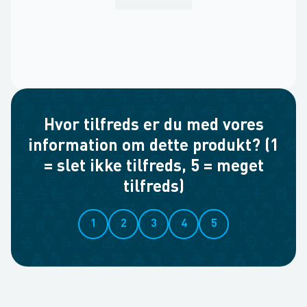
Hvor tilfreds er du med vores
information om dette produkt? (1
= slet ikke tilfreds, 5 = meget
tilfreds)
1
2
3
4
5