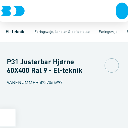
Afbrydere, stikkontakter & lampeudtag
Føringsveje
Gitterbakke
Installationskanaler for gulv
Endestykke til kabelbakke
Montageplade til førin
Forgreningsmateriel
Installationskanaler 
K
El-teknik
Føringsveje, kanaler & befæstelse
Føringsveje
P31 Justerbar Hjørne
60X400 Ral 9 - El-teknik
VARENUMMER
8737064997