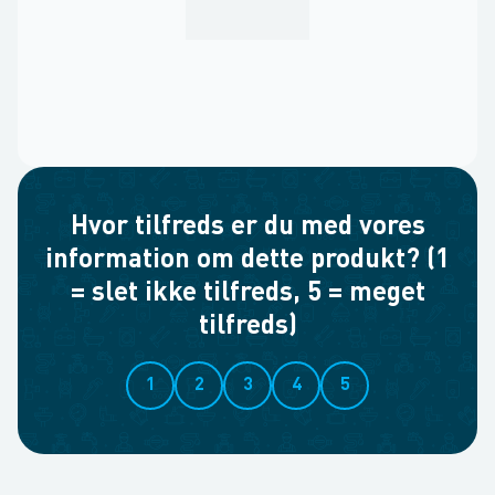
Hvor tilfreds er du med vores
information om dette produkt? (1
= slet ikke tilfreds, 5 = meget
tilfreds)
1
2
3
4
5