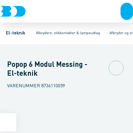
Afbrydere, stikkontakter & lampeudtag
Afbryder og stikdåsemateriel
Afbryder og stikkontakt kombination
Installationsafbryder
Forgreningsmateriel
Ude
K
El-teknik
Afbrydere, stikkontakter & lampeudtag
Afbryder og s
Popop 6 Modul Messing -
El-teknik
VARENUMMER
8736110059