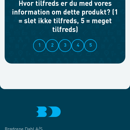
Hvor tilfreds er du med vores
information om dette produkt? (1
= slet ikke tilfreds, 5 = meget
tilfreds)
1
2
3
4
5
Brødrene Dahl A/S