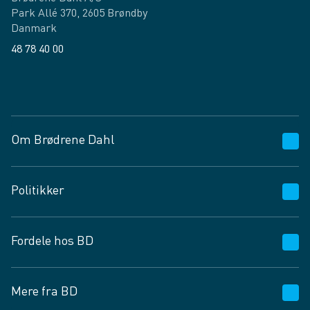
Park Allé 370, 2605 Brøndby
Danmark
48 78 40 00
Facebook
LinkedIn
Om Brødrene Dahl
Kundeservice
Politikker
Vagttelefon 30 10 89 89
Spørgsmål og svar
Salgs- og leveringsbetingelser
Fordele hos BD
Job og karriere
Privatlivspolitik
Fødevarekontrolrapport
Cookies
24/7
Mere fra BD
Vilkår og betingelser
BD app