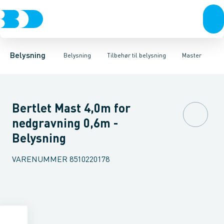
Belysning
Lyskilder
Skinnesystemer
Belysningsarmaturer
Bæreskinne for lysrørssystemer
Lysstyring
Tilbehør til belysni
Mekanisk ti
Belysning
Belysning
Tilbehør til belysning
Master
Bertlet Mast 4,0m for
nedgravning 0,6m -
Belysning
VARENUMMER
8510220178