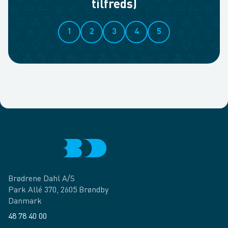
tilfreds)
1
2
3
4
5
Brødrene Dahl A/S
Park Allé 370, 2605 Brøndby
Danmark
48 78 40 00