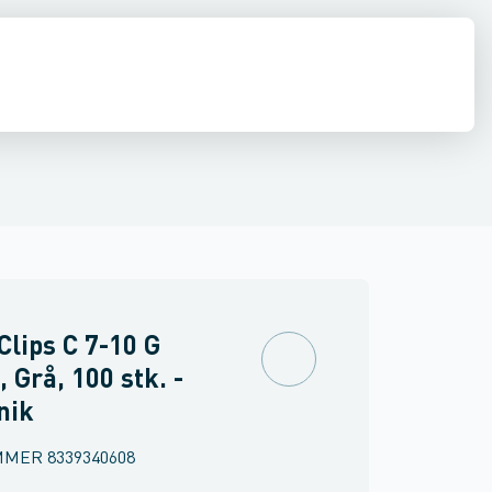
inne materiel
ør og kabler
Befæstelsesteknik
Føringsveje, kanaler & befæstelse
Industri & autom
 Clips C 7-10 G
, Grå, 100 stk. -
nik
MMER
8339340608