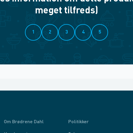
meget tilfreds)
1
2
3
4
5
Om Brødrene Dahl
Politikker