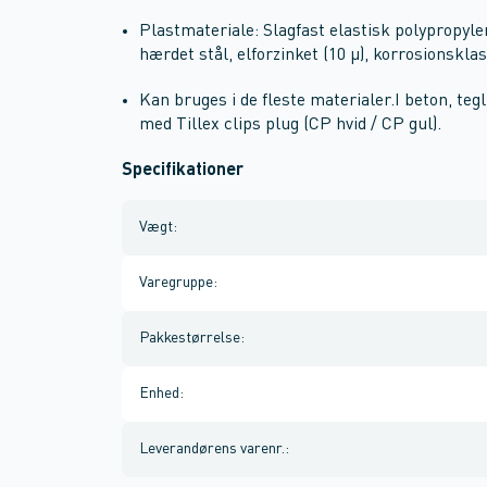
Plastmateriale: Slagfast elastisk polypropyle
hærdet stål, elforzinket (10 µ), korrosionskla
Kan bruges i de fleste materialer.I beton, te
med Tillex clips plug (CP hvid / CP gul).
Specifikationer
Vægt
:
Varegruppe
:
Pakkestørrelse
:
Enhed
:
Leverandørens varenr.
: