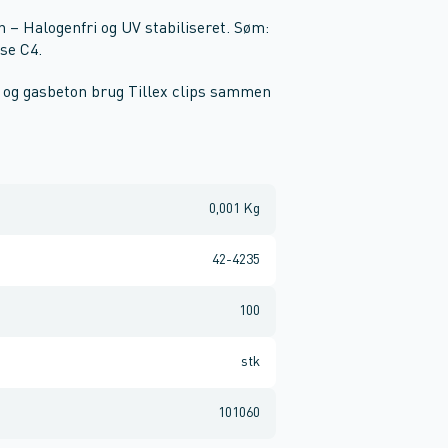
n – Halogenfri og UV stabiliseret. Søm:
sse C4.
gl og gasbeton brug Tillex clips sammen
0,001 Kg
42-4235
100
stk
101060