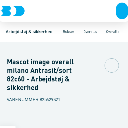
Trøjer & t-shirts
Bukser
Overalls
Knickers & Shorts
Sikkerheds overalls
Bukser
Overtøj & huer
Overalls
Forede overalls
Kedeldragter
Undertøj & sokker
Knæskånere
Sko
B
Arbejdstøj & sikkerhed
Bukser
Overalls
Overalls
Mascot image overall
milano Antrasit/sort
82c60 - Arbejdstøj &
sikkerhed
VARENUMMER
825629821