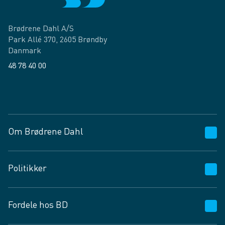
Brødrene Dahl A/S
Park Allé 370, 2605 Brøndby
Danmark
48 78 40 00
Facebook
LinkedIn
Om Brødrene Dahl
Kundeservice
Politikker
Vagttelefon 30 10 89 89
Spørgsmål og svar
Salgs- og leveringsbetingelser
Fordele hos BD
Job og karriere
Privatlivspolitik
Fødevarekontrolrapport