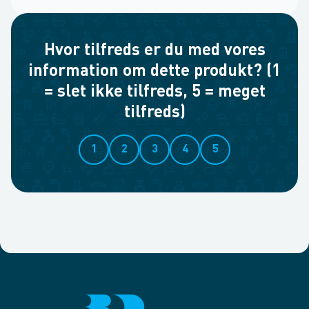
Hvor tilfreds er du med vores
information om dette produkt? (1
= slet ikke tilfreds, 5 = meget
tilfreds)
1
2
3
4
5