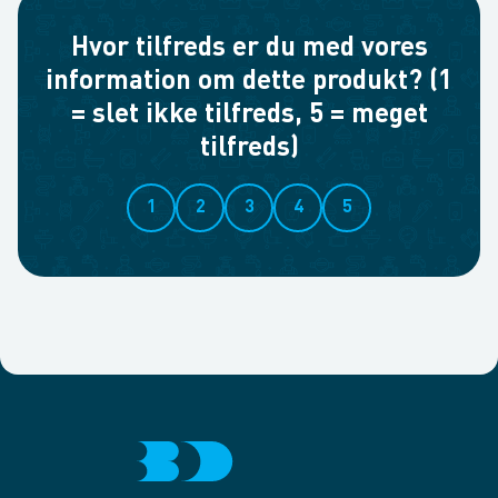
Hvor tilfreds er du med vores
information om dette produkt? (1
= slet ikke tilfreds, 5 = meget
tilfreds)
1
2
3
4
5