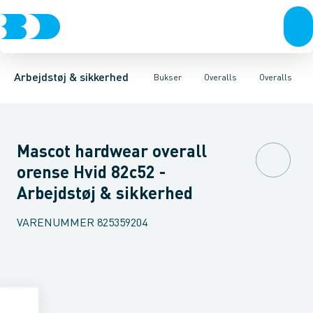
Trøjer & t-shirts
Bukser
Overalls
Knickers & Shorts
Sikkerheds overalls
Bukser
Overtøj & huer
Overalls
Forede overalls
Kedeldragter
Undertøj & sokker
Knæskånere
Sko
B
Arbejdstøj & sikkerhed
Bukser
Overalls
Overalls
Mascot hardwear overall
orense Hvid 82c52 -
Arbejdstøj & sikkerhed
VARENUMMER
825359204