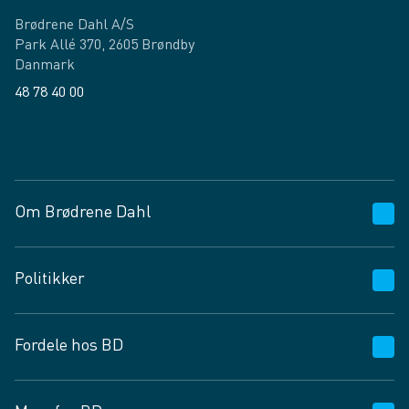
Brødrene Dahl A/S
Park Allé 370, 2605 Brøndby
Danmark
48 78 40 00
Facebook
LinkedIn
Om Brødrene Dahl
Kundeservice
Politikker
Vagttelefon 30 10 89 89
Spørgsmål og svar
Salgs- og leveringsbetingelser
Fordele hos BD
Job og karriere
Privatlivspolitik
Fødevarekontrolrapport
Cookies
24/7