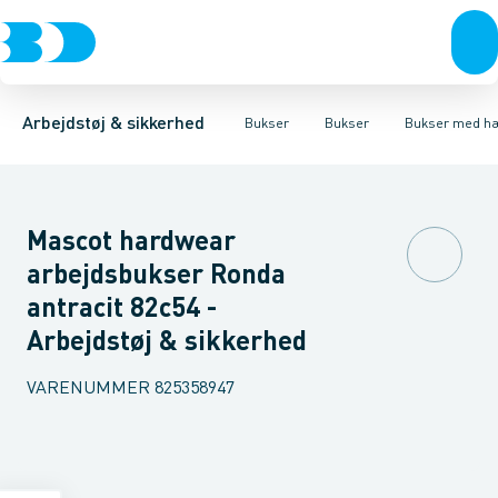
Trøjer & t-shirts
Bukser
Bukser med hængelommer
Knickers & Shorts
Bukser
Overtøj & huer
Overalls
Bukser med lårlommer
Kedeldragter
Undertøj & sokker
Knæskånere
Termobuk
Sko
B
Arbejdstøj & sikkerhed
Bukser
Bukser
Bukser med h
Mascot hardwear
arbejdsbukser Ronda
antracit 82c54 -
Arbejdstøj & sikkerhed
VARENUMMER
825358947