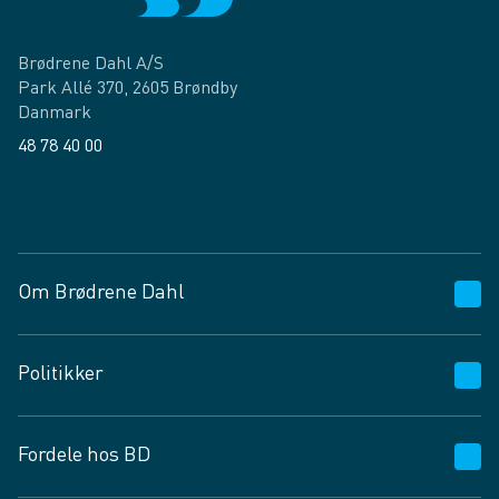
Brødrene Dahl A/S
Park Allé 370, 2605 Brøndby
Danmark
48 78 40 00
Facebook
LinkedIn
Om Brødrene Dahl
Kundeservice
Politikker
Vagttelefon 30 10 89 89
Spørgsmål og svar
Salgs- og leveringsbetingelser
Fordele hos BD
Job og karriere
Privatlivspolitik
Fødevarekontrolrapport