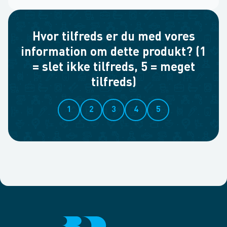
Hvor tilfreds er du med vores
information om dette produkt? (1
= slet ikke tilfreds, 5 = meget
tilfreds)
1
2
3
4
5