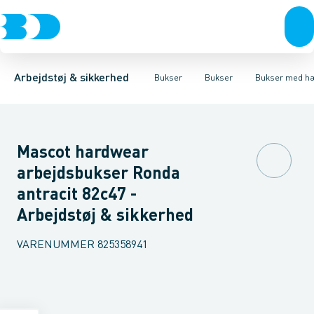
Trøjer & t-shirts
Bukser
Bukser med hængelommer
Knickers & Shorts
Bukser
Overtøj & huer
Overalls
Bukser med lårlommer
Kedeldragter
Undertøj & sokker
Knæskånere
Termobuk
Sko
B
Arbejdstøj & sikkerhed
Bukser
Bukser
Bukser med h
Mascot hardwear
arbejdsbukser Ronda
antracit 82c47 -
Arbejdstøj & sikkerhed
VARENUMMER
825358941