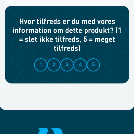
Hvor tilfreds er du med vores
information om dette produkt? (1
= slet ikke tilfreds, 5 = meget
tilfreds)
1
2
3
4
5