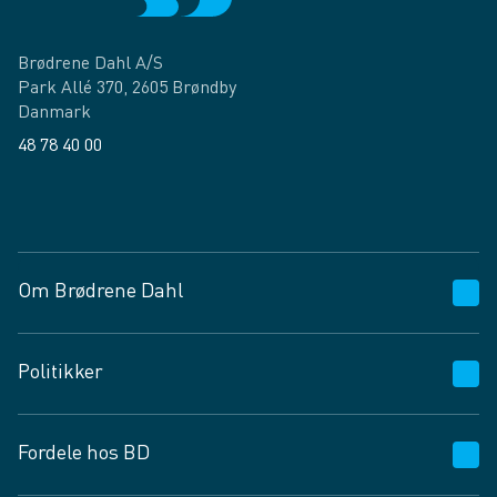
Brødrene Dahl A/S
Park Allé 370, 2605 Brøndby
Danmark
48 78 40 00
Facebook
LinkedIn
Om Brødrene Dahl
Kundeservice
Politikker
Vagttelefon 30 10 89 89
Spørgsmål og svar
Salgs- og leveringsbetingelser
Fordele hos BD
Job og karriere
Privatlivspolitik
Fødevarekontrolrapport