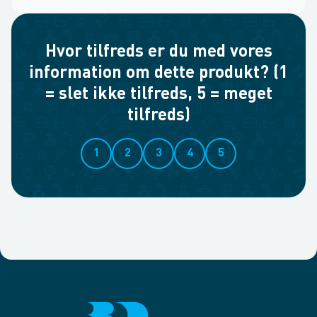
Hvor tilfreds er du med vores
information om dette produkt? (1
= slet ikke tilfreds, 5 = meget
tilfreds)
1
2
3
4
5