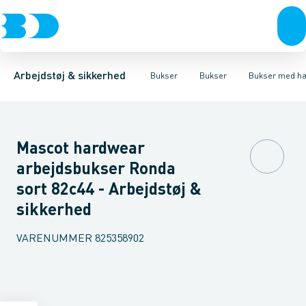
Trøjer & t-shirts
Bukser
Bukser med hængelommer
Knickers & Shorts
Bukser
Overtøj & huer
Overalls
Bukser med lårlommer
Kedeldragter
Undertøj & sokker
Knæskånere
Termobuk
Sko
B
Arbejdstøj & sikkerhed
Bukser
Bukser
Bukser med h
Mascot hardwear
arbejdsbukser Ronda
sort 82c44 - Arbejdstøj &
sikkerhed
VARENUMMER
825358902