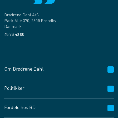
Brødrene Dahl A/S
Park Allé 370, 2605 Brøndby
Danmark
48 78 40 00
Facebook
LinkedIn
Om Brødrene Dahl
Kundeservice
Politikker
Vagttelefon 30 10 89 89
Spørgsmål og svar
Salgs- og leveringsbetingelser
Fordele hos BD
Job og karriere
Privatlivspolitik
Fødevarekontrolrapport