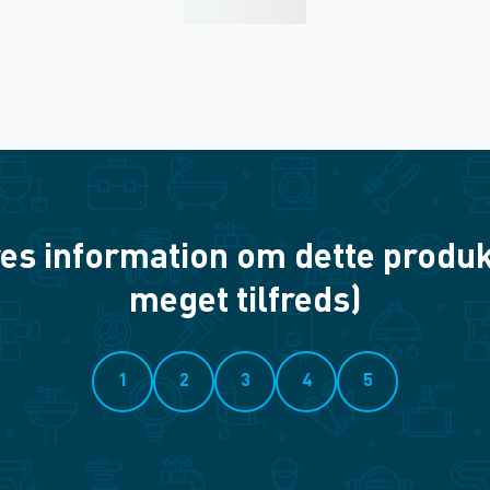
es information om dette produkt? 
meget tilfreds)
1
2
3
4
5