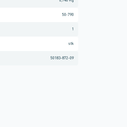
0,740 Kg
50-790
1
stk
50183-872-09