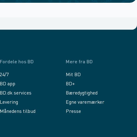
Fordele hos BD
Mere fra BD
24/7
Mit BD
BD app
BD+
BD.dk services
Bæredygtighed
Levering
Egne varemærker
Månedens tilbud
Presse