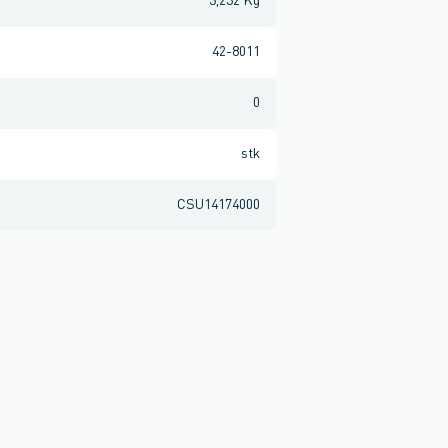
3,232 Kg
42-8011
0
stk
CSU14174000