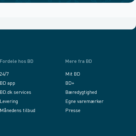
Fordele hos BD
Mere fra BD
24/7
Mit BD
BD app
BD+
BD.dk services
Bæredygtighed
Levering
Egne varemærker
Månedens tilbud
Presse