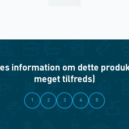
es information om dette produkt? 
meget tilfreds)
1
2
3
4
5