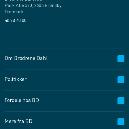
Park Allé 370, 2605 Brøndby
Danmark
48 78 40 00
Facebook
LinkedIn
Om Brødrene Dahl
Kundeservice
Politikker
Vagttelefon 30 10 89 89
Spørgsmål og svar
Salgs- og leveringsbetingelser
Fordele hos BD
Job og karriere
Privatlivspolitik
Fødevarekontrolrapport
Cookies
24/7
Mere fra BD
Vilkår og betingelser
BD app