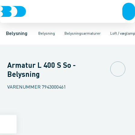
Belysning
Lyskilder
Pendler
Industriarmatur og halbelysning
Belysningsarmaturer
Lysstyring
Armaturer for vej og
Tilbehør til belysni
Belysning
Belysning
Belysningsarmaturer
Loft / væglam
Armatur L 400 S So -
Belysning
VARENUMMER
7943000461