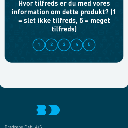
Hvor tilfreds er du med vores
information om dette produkt? (1
= slet ikke tilfreds, 5 = meget
tilfreds)
1
2
3
4
5
Brødrene Dahl A/S