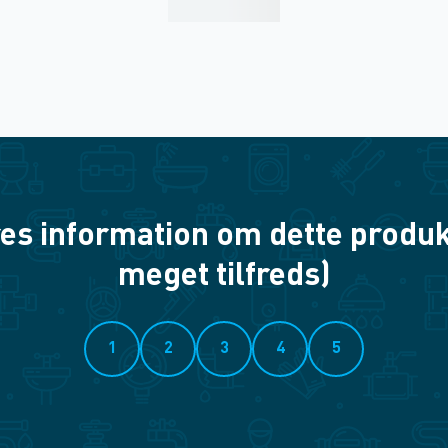
es information om dette produkt? 
meget tilfreds)
1
2
3
4
5