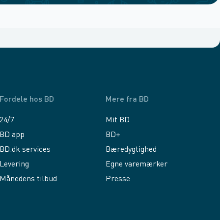
Fordele hos BD
Mere fra BD
24/7
Mit BD
BD app
BD+
BD.dk services
Bæredygtighed
Levering
Egne varemærker
Månedens tilbud
Presse