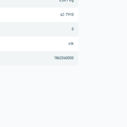
0,001 Kg
42-7910
0
stk
1862060000