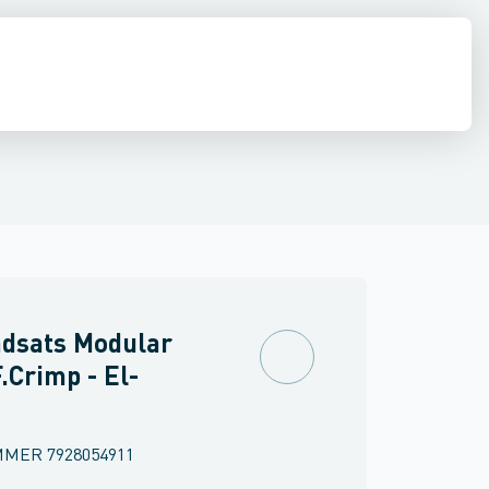
inne materiel
k
torer og relæer
Kontaktindsatsholder til industristik
Føringsveje, kanaler & befæstelse
Sensorer
Strømforsyninger
Kontaktelement for industr
Relæer
Industri & autom
PLC systeme
ndsats Modular
F.Crimp - El-
MMER
7928054911