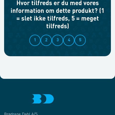
Hvor tilfreds er du med vores
information om dette produkt? (1
= slet ikke tilfreds, 5 = meget
tilfreds)
1
2
3
4
5
Brødrene Dahl A/S