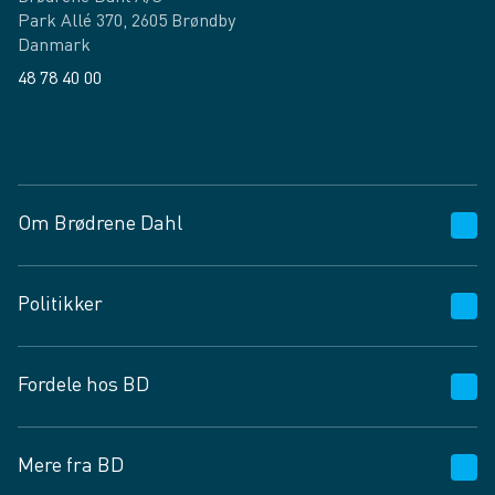
Park Allé 370, 2605 Brøndby
Danmark
48 78 40 00
Facebook
LinkedIn
Om Brødrene Dahl
Kundeservice
Politikker
Vagttelefon 30 10 89 89
Spørgsmål og svar
Salgs- og leveringsbetingelser
Fordele hos BD
Job og karriere
Privatlivspolitik
Fødevarekontrolrapport
Cookies
24/7
Mere fra BD
Vilkår og betingelser
BD app