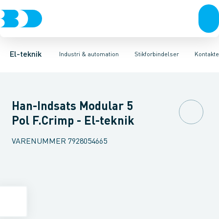
Afbrydere, stikkontakter & lampeudtag
Industristiksystemer
Kapsling for industristik
Frekvensomformere og softstartere
Tilbehør til industrielle konnektorer
Forgreningsmateriel
DIN
K
El-teknik
Industri & automation
Stikforbindelser
Kontakte
Han-Indsats Modular 5
Pol F.Crimp - El-teknik
VARENUMMER
7928054665