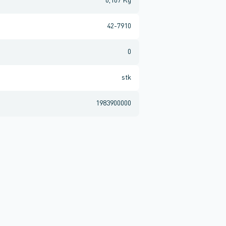
0,107 Kg
42-7910
0
stk
1983900000