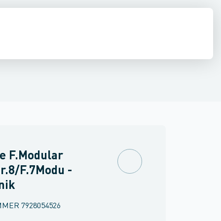
inne materiel
k
torer og relæer
Kontaktindsatsholder til industristik
Føringsveje, kanaler & befæstelse
Sensorer
Strømforsyninger
Kontaktelement for industr
Relæer
Industri & autom
PLC systeme
 F.Modular
r.8/F.7Modu -
nik
MMER
7928054526