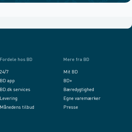
Fordele hos BD
Mere fra BD
24/7
Mit BD
BD app
BD+
BD.dk services
Bæredygtighed
Levering
Egne varemærker
Månedens tilbud
Presse