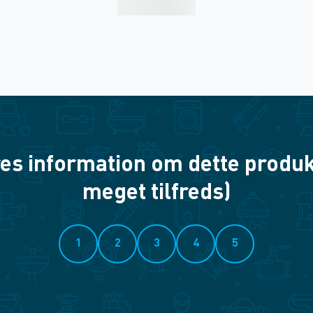
es information om dette produkt? 
meget tilfreds)
1
2
3
4
5