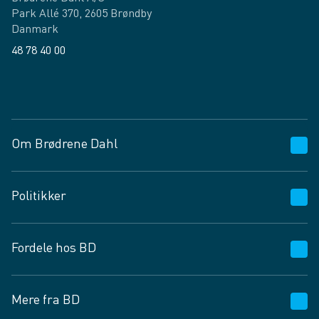
Park Allé 370, 2605 Brøndby
Danmark
48 78 40 00
Facebook
LinkedIn
Om Brødrene Dahl
Kundeservice
Politikker
Vagttelefon 30 10 89 89
Spørgsmål og svar
Salgs- og leveringsbetingelser
Fordele hos BD
Job og karriere
Privatlivspolitik
Fødevarekontrolrapport
Cookies
24/7
Mere fra BD
Vilkår og betingelser
BD app