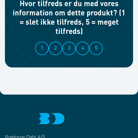
Hvor tilfreds er du med vores
information om dette produkt? (1
= slet ikke tilfreds, 5 = meget
tilfreds)
1
2
3
4
5
Brødrene Dahl A/S