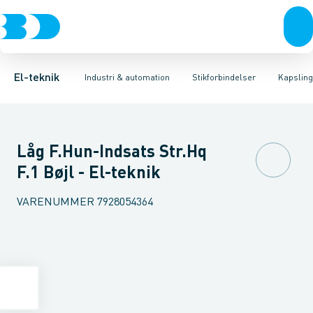
Afbrydere, stikkontakter & lampeudtag
Industristiksystemer
Kapsling for industristik
Frekvensomformere og softstartere
Tilbehør til industrielle konnektorer
Forgreningsmateriel
DIN
K
El-teknik
Industri & automation
Stikforbindelser
Kapsling 
Låg F.Hun-Indsats Str.Hq
F.1 Bøjl - El-teknik
VARENUMMER
7928054364