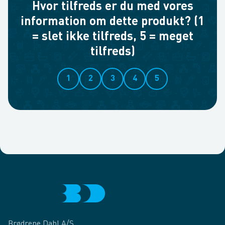
Hvor tilfreds er du med vores
information om dette produkt? (1
= slet ikke tilfreds, 5 = meget
tilfreds)
1
2
3
4
5
Brødrene Dahl A/S