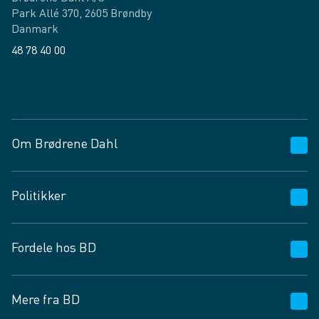
Park Allé 370, 2605 Brøndby
Danmark
48 78 40 00
Facebook
LinkedIn
Om Brødrene Dahl
Kundeservice
Politikker
Vagttelefon 30 10 89 89
Spørgsmål og svar
Salgs- og leveringsbetingelser
Fordele hos BD
Job og karriere
Privatlivspolitik
Fødevarekontrolrapport
Cookies
24/7
Mere fra BD
Vilkår og betingelser
BD app