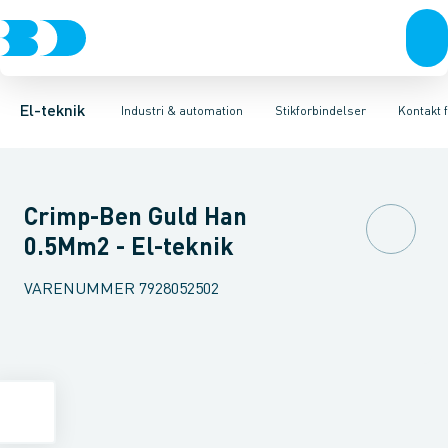
Afbrydere, stikkontakter & lampeudtag
Industristiksystemer
Kapsling for industristik
Frekvensomformere og softstartere
Tilbehør til industrielle konnektorer
Forgreningsmateriel
DIN
K
El-teknik
Industri & automation
Stikforbindelser
Kontakt f
Crimp-Ben Guld Han
0.5Mm2 - El-teknik
VARENUMMER
7928052502