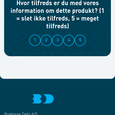
Hvor tilfreds er du med vores
information om dette produkt? (1
= slet ikke tilfreds, 5 = meget
tilfreds)
1
2
3
4
5
Brødrene Dahl A/S