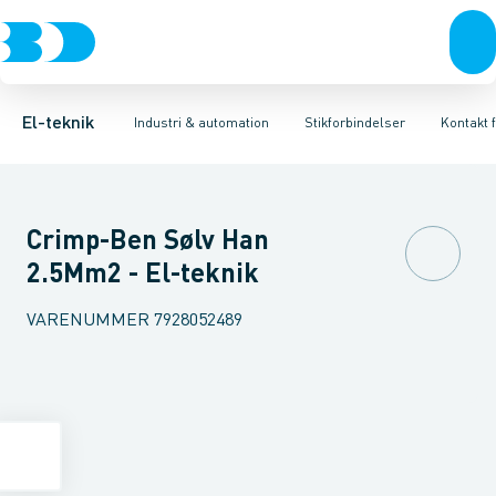
Afbrydere, stikkontakter & lampeudtag
Industristiksystemer
Kapsling for industristik
Frekvensomformere og softstartere
Tilbehør til industrielle konnektorer
Forgreningsmateriel
DIN
K
El-teknik
Industri & automation
Stikforbindelser
Kontakt f
Crimp-Ben Sølv Han
2.5Mm2 - El-teknik
VARENUMMER
7928052489