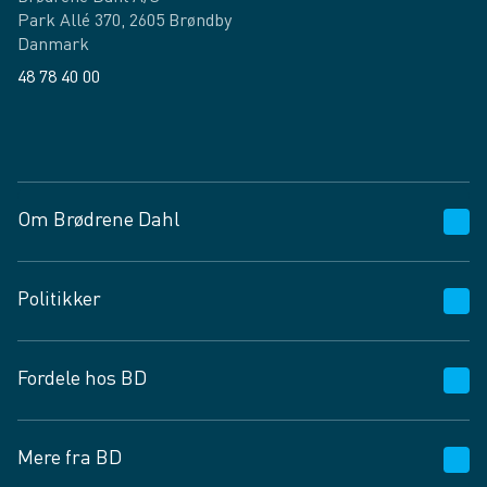
Park Allé 370, 2605 Brøndby
Danmark
48 78 40 00
Facebook
LinkedIn
Om Brødrene Dahl
Kundeservice
Politikker
Vagttelefon 30 10 89 89
Spørgsmål og svar
Salgs- og leveringsbetingelser
Fordele hos BD
Job og karriere
Privatlivspolitik
Fødevarekontrolrapport
Cookies
24/7
Mere fra BD
Vilkår og betingelser
BD app