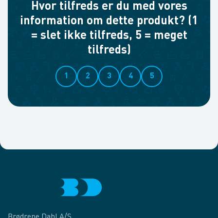
Hvor tilfreds er du med vores
information om dette produkt? (1
= slet ikke tilfreds, 5 = meget
tilfreds)
1
2
3
4
5
Brødrene Dahl A/S