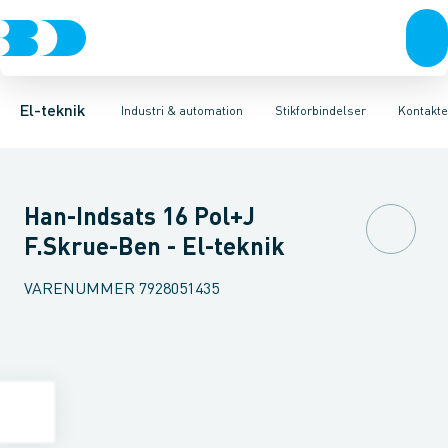
Afbrydere, stikkontakter & lampeudtag
Industristiksystemer
Kapsling for industristik
Frekvensomformere og softstartere
Tilbehør til industrielle konnektorer
Forgreningsmateriel
DIN
K
El-teknik
Industri & automation
Stikforbindelser
Kontakte
Han-Indsats 16 Pol+J
F.Skrue-Ben - El-teknik
VARENUMMER
7928051435