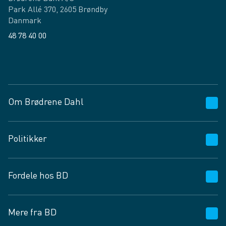
Park Allé 370, 2605 Brøndby
Danmark
48 78 40 00
Facebook
LinkedIn
Om Brødrene Dahl
Kundeservice
Politikker
Vagttelefon 30 10 89 89
Spørgsmål og svar
Salgs- og leveringsbetingelser
Fordele hos BD
Job og karriere
Privatlivspolitik
Fødevarekontrolrapport
Cookies
24/7
Mere fra BD
Vilkår og betingelser
BD app