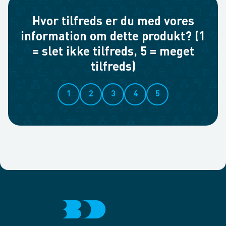
Hvor tilfreds er du med vores
information om dette produkt? (1
= slet ikke tilfreds, 5 = meget
tilfreds)
1
2
3
4
5