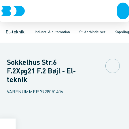
Afbrydere, stikkontakter & lampeudtag
Industristiksystemer
Kapsling for industristik
Frekvensomformere og softstartere
Tilbehør til industrielle konnektorer
Forgreningsmateriel
DIN
K
El-teknik
Industri & automation
Stikforbindelser
Kapsling 
Sokkelhus Str.6
F.2Xpg21 F.2 Bøjl - El-
teknik
VARENUMMER
7928051406