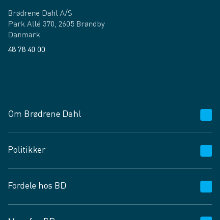
Brødrene Dahl A/S
Park Allé 370, 2605 Brøndby
Danmark
48 78 40 00
Facebook
LinkedIn
Om Brødrene Dahl
Kundeservice
Politikker
Vagttelefon 30 10 89 89
Spørgsmål og svar
Salgs- og leveringsbetingelser
Fordele hos BD
Job og karriere
Privatlivspolitik
Fødevarekontrolrapport
Cookies
24/7