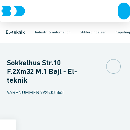
Afbrydere, stikkontakter & lampeudtag
Industristiksystemer
Kapsling for industristik
Frekvensomformere og softstartere
Tilbehør til industrielle konnektorer
Forgreningsmateriel
DIN
K
El-teknik
Industri & automation
Stikforbindelser
Kapsling 
Sokkelhus Str.10
F.2Xm32 M.1 Bøjl - El-
teknik
VARENUMMER
7928050863