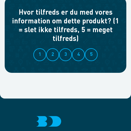
Hvor tilfreds er du med vores
information om dette produkt? (1
= slet ikke tilfreds, 5 = meget
tilfreds)
1
2
3
4
5