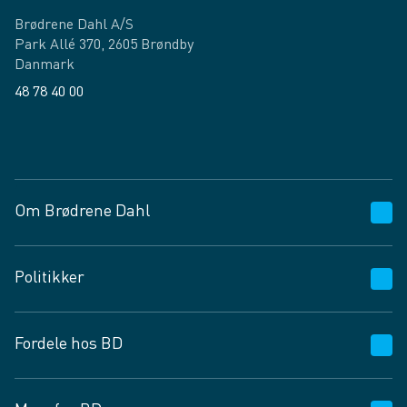
Brødrene Dahl A/S
Park Allé 370, 2605 Brøndby
Danmark
48 78 40 00
Facebook
LinkedIn
Om Brødrene Dahl
Kundeservice
Politikker
Vagttelefon 30 10 89 89
Spørgsmål og svar
Salgs- og leveringsbetingelser
Fordele hos BD
Job og karriere
Privatlivspolitik
Fødevarekontrolrapport
Cookies
24/7