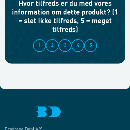
Hvor tilfreds er du med vores
information om dette produkt? (1
= slet ikke tilfreds, 5 = meget
tilfreds)
1
2
3
4
5
Brødrene Dahl A/S