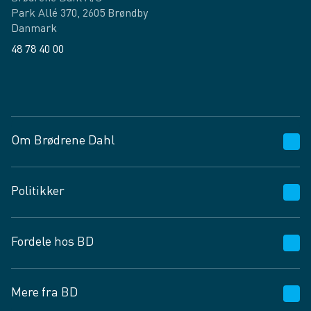
Park Allé 370, 2605 Brøndby
Danmark
48 78 40 00
Facebook
LinkedIn
Om Brødrene Dahl
Kundeservice
Politikker
Vagttelefon 30 10 89 89
Spørgsmål og svar
Salgs- og leveringsbetingelser
Fordele hos BD
Job og karriere
Privatlivspolitik
Fødevarekontrolrapport
Cookies
24/7
Mere fra BD
Vilkår og betingelser
BD app