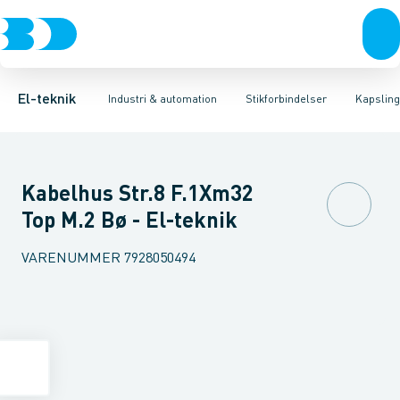
Afbrydere, stikkontakter & lampeudtag
Industristiksystemer
Kapsling for industristik
Frekvensomformere og softstartere
Tilbehør til industrielle konnektorer
Forgreningsmateriel
DIN
K
El-teknik
Industri & automation
Stikforbindelser
Kapsling 
Kabelhus Str.8 F.1Xm32
Top M.2 Bø - El-teknik
VARENUMMER
7928050494