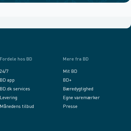
Fordele hos BD
Mere fra BD
24/7
Mit BD
BD app
BD+
BD.dk services
Bæredygtighed
Levering
Egne varemærker
Månedens tilbud
Presse