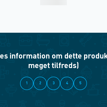
es information om dette produkt? 
meget tilfreds)
1
2
3
4
5