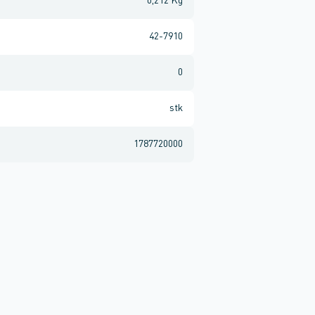
0,212 Kg
42-7910
0
stk
1787720000