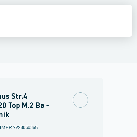
inne materiel
k
torer og relæer
Kontaktindsatsholder til industristik
Føringsveje, kanaler & befæstelse
Sensorer
Strømforsyninger
Kontaktelement for industr
Relæer
Industri & autom
PLC systeme
us Str.4
0 Top M.2 Bø -
nik
MMER
7928050368