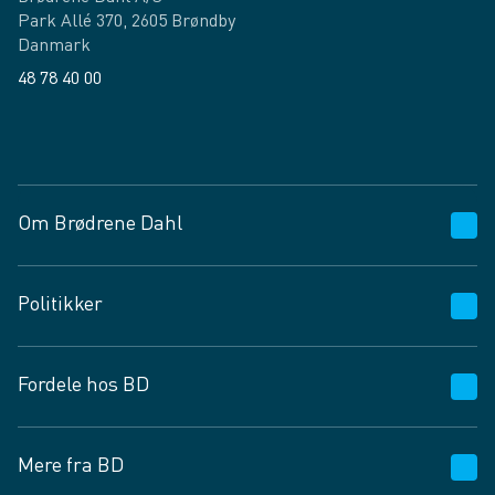
Park Allé 370, 2605 Brøndby
Danmark
48 78 40 00
Facebook
LinkedIn
Om Brødrene Dahl
Kundeservice
Politikker
Vagttelefon 30 10 89 89
Spørgsmål og svar
Salgs- og leveringsbetingelser
Fordele hos BD
Job og karriere
Privatlivspolitik
Fødevarekontrolrapport
Cookies
24/7
Mere fra BD
Vilkår og betingelser
BD app