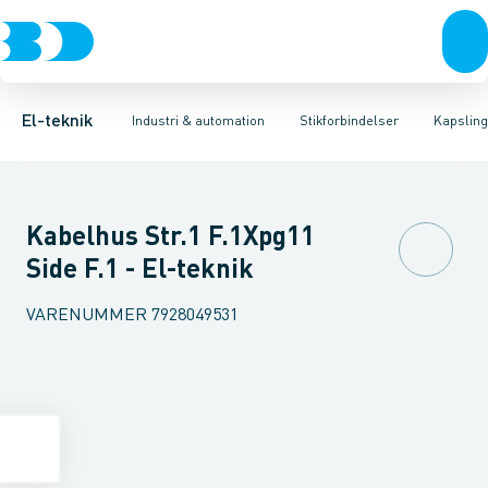
Afbrydere, stikkontakter & lampeudtag
Industristiksystemer
Kapsling for industristik
Frekvensomformere og softstartere
Tilbehør til industrielle konnektorer
Forgreningsmateriel
DIN
K
El-teknik
Industri & automation
Stikforbindelser
Kapsling 
Kabelhus Str.1 F.1Xpg11
Side F.1 - El-teknik
VARENUMMER
7928049531