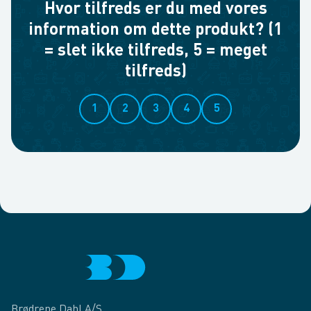
Hvor tilfreds er du med vores
information om dette produkt? (1
= slet ikke tilfreds, 5 = meget
tilfreds)
1
2
3
4
5
Brødrene Dahl A/S