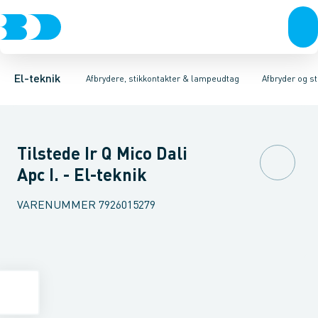
Afbrydere, stikkontakter & lampeudtag
Afbryder og stikdåsemateriel
Afbryder og stikkontakt kombination
Installationsafbryder
Forgreningsmateriel
Ude
K
El-teknik
Afbrydere, stikkontakter & lampeudtag
Afbryder og s
Tilstede Ir Q Mico Dali
Apc I. - El-teknik
VARENUMMER
7926015279