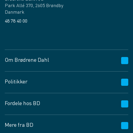
Park Allé 370, 2605 Brøndby
Danmark
48 78 40 00
Facebook
LinkedIn
Om Brødrene Dahl
Kundeservice
Politikker
Vagttelefon 30 10 89 89
Spørgsmål og svar
Salgs- og leveringsbetingelser
Fordele hos BD
Job og karriere
Privatlivspolitik
Fødevarekontrolrapport
Cookies
24/7
Mere fra BD
Vilkår og betingelser
BD app