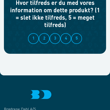
Hvor tilfreds er du med vores
information om dette produkt? (1
= slet ikke tilfreds, 5 = meget
tilfreds)
1
2
3
4
5
Brødrene Dahl A/S