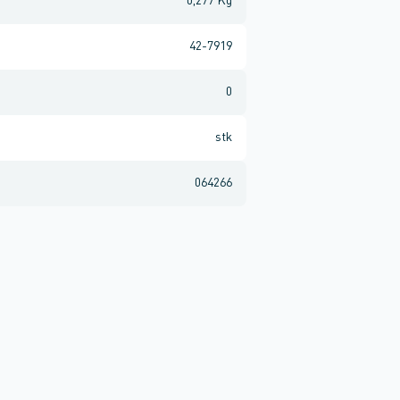
0,277 Kg
42-7919
0
stk
064266