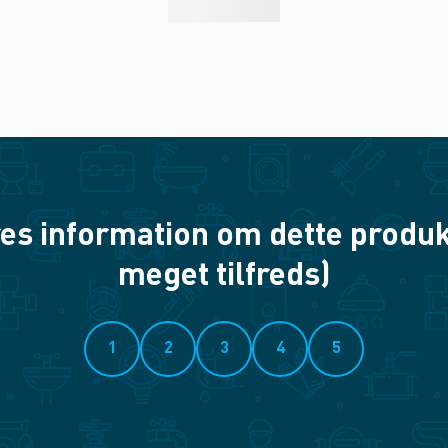
es information om dette produkt? 
meget tilfreds)
1
2
3
4
5