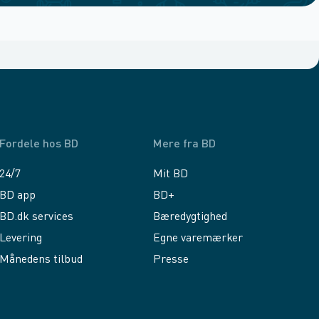
Fordele hos BD
Mere fra BD
24/7
Mit BD
BD app
BD+
BD.dk services
Bæredygtighed
Levering
Egne varemærker
Månedens tilbud
Presse