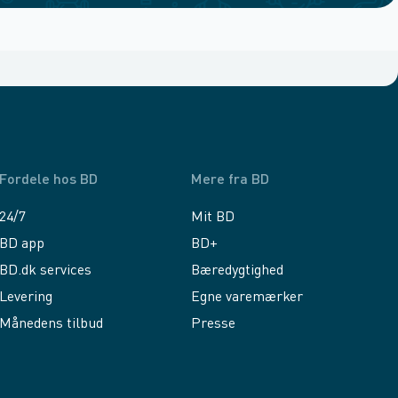
Fordele hos BD
Mere fra BD
24/7
Mit BD
BD app
BD+
BD.dk services
Bæredygtighed
Levering
Egne varemærker
Månedens tilbud
Presse