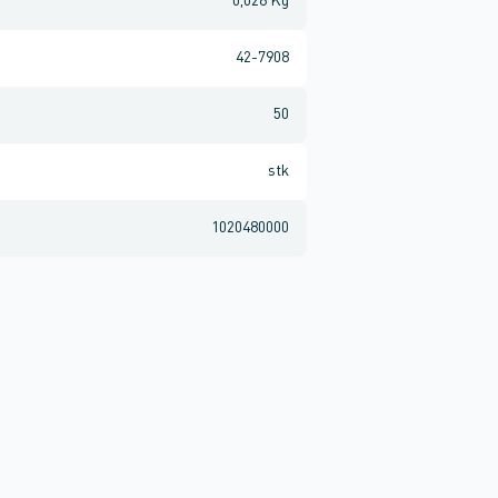
0,028 Kg
42-7908
50
stk
1020480000