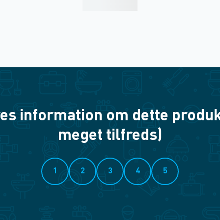
es information om dette produkt? 
meget tilfreds)
1
2
3
4
5