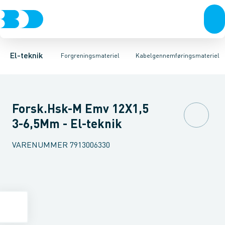
Afbrydere, stikkontakter & lampeudtag
Kabelgennemføringsmateriel
Kabelforskruning
Membrannippel
Rækkeklemmer
Blindprop
Forgreningsmateriel
Møtrik til kabelf
Tilslutning og 
K
El-teknik
Forgreningsmateriel
Kabelgennemføringsmateriel
Forsk.Hsk-M Emv 12X1,5
3-6,5Mm - El-teknik
VARENUMMER
7913006330