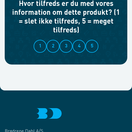
Hvor tilfreds er du med vores
information om dette produkt? (1
= slet ikke tilfreds, 5 = meget
tilfreds)
1
2
3
4
5
Brødrene Dahl A/S