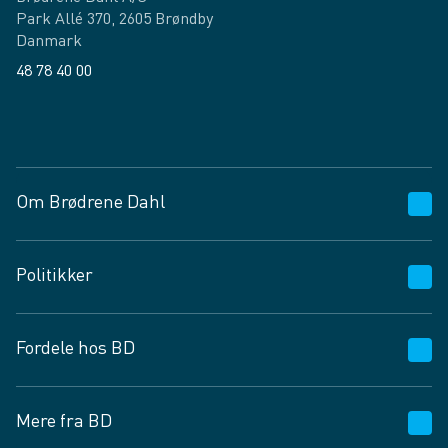
Park Allé 370, 2605 Brøndby
Danmark
48 78 40 00
Facebook
LinkedIn
Om Brødrene Dahl
Kundeservice
Politikker
Vagttelefon 30 10 89 89
Spørgsmål og svar
Salgs- og leveringsbetingelser
Fordele hos BD
Job og karriere
Privatlivspolitik
Fødevarekontrolrapport
Cookies
24/7
Mere fra BD
Vilkår og betingelser
BD app