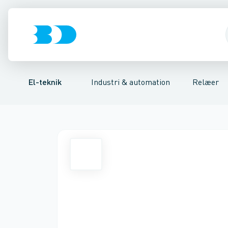
Afbrydere, stikkontakter & lampeudtag
Industristiksystemer
Tidsrelæ
Temperaturovervågningsrelæ
Frekvensomformere og softstarte
Niveauovervågni
Forgreningsmate
El-teknik
Industri & automation
Relæer