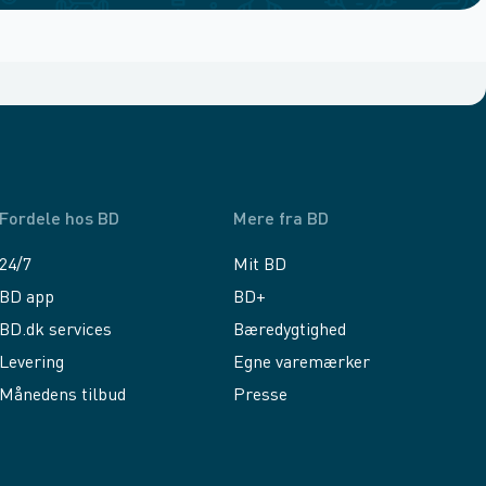
Fordele hos BD
Mere fra BD
24/7
Mit BD
BD app
BD+
BD.dk services
Bæredygtighed
Levering
Egne varemærker
Månedens tilbud
Presse