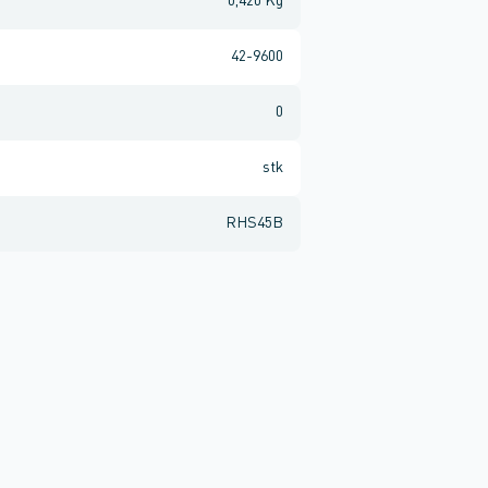
0,420 Kg
42-9600
0
stk
RHS45B