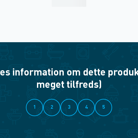
es information om dette produkt? 
meget tilfreds)
1
2
3
4
5