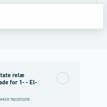
inne materiel
torer og relæer
pændingsovervågnings relæ
Føringsveje, kanaler & befæstelse
Sensorer
Strømforsyninger
Overvågningsrelæ for isolations- og j
Relæer
Industri & autom
PLC systeme
state relæ
ade for 1- - El-
MMER
7822573378