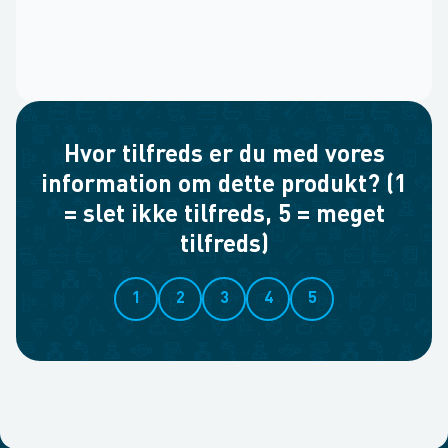
Hvor tilfreds er du med vores
information om dette produkt? (1
= slet ikke tilfreds, 5 = meget
tilfreds)
1
2
3
4
5