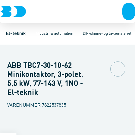
Afbrydere, stikkontakter & lampeudtag
Industristiksystemer
Reaktor for lavspænding
Frekvensomformere og softstartere
Kontaktor for AC
Forgreningsmateriel
Tidsforsinket und
DIN
K
El-teknik
Industri & automation
DIN-skinne- og tavlemateriel
ABB TBC7-30-10-62
Minikontaktor, 3-polet,
5,5 kW, 77-143 V, 1NO -
El-teknik
VARENUMMER
7822537835