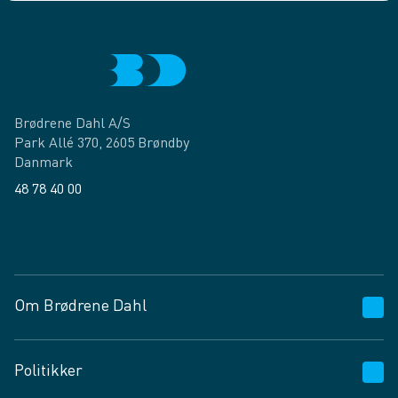
Brødrene Dahl A/S
Park Allé 370, 2605 Brøndby
Danmark
48 78 40 00
Facebook
LinkedIn
Om Brødrene Dahl
Kundeservice
Politikker
Vagttelefon 30 10 89 89