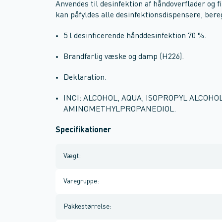
Anvendes til desinfektion af håndoverflader og f
kan påfyldes alle desinfektionsdispensere, bereg
5 l desinficerende hånddesinfektion 70 %.
Brandfarlig væske og damp (H226).
Deklaration.
INCI: ALCOHOL, AQUA, ISOPROPYL ALCOHO
AMINOMETHYLPROPANEDIOL.
Specifikationer
Vægt
:
Varegruppe
:
Pakkestørrelse
: