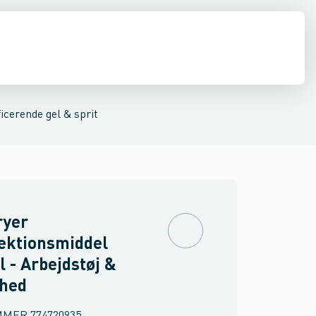
drens
Asbest
icerende gel & sprit
ryer
ektionsmiddel
el - Arbejdstøj &
rhed