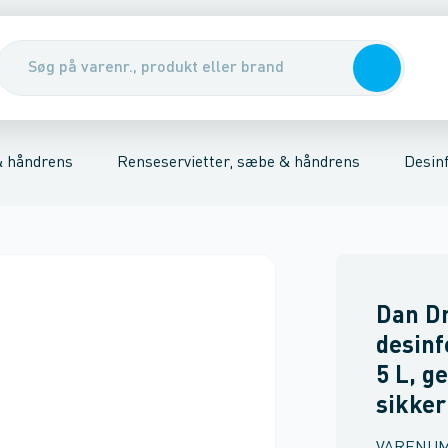
r
ns
Sko
Creme
Sikkerhedsudstyr & handsker
Tilbehør
Renseservietter, sæbe & hån
& håndrens
Renseservietter, sæbe & håndrens
Desinf
Dan D
desinf
5 L, g
sikke