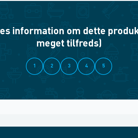
es information om dette produkt? 
meget tilfreds)
1
2
3
4
5