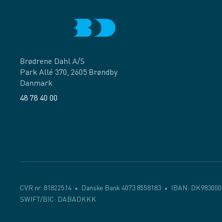
Brødrene Dahl A/S
Park Allé 370, 2605 Brøndby
Danmark
48 78 40 00
Facebook
LinkedIn
CVR nr. 81822514
Danske Bank 4073 8558183
IBAN: DK983000
SWIFT/BIC: DABADKKK