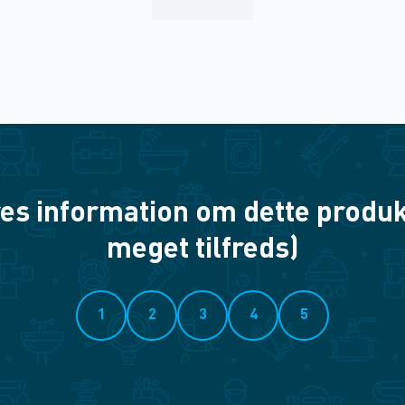
es information om dette produkt? 
meget tilfreds)
1
2
3
4
5