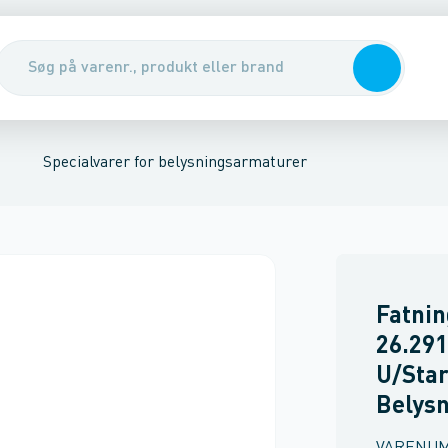
ej og gade
lysning
Nedgravningsarmatur
Grundarmatur
LED bånd
Loft /
Specialvarer for belysningsarmaturer
Fatnin
26.291
U/Star
Belysn