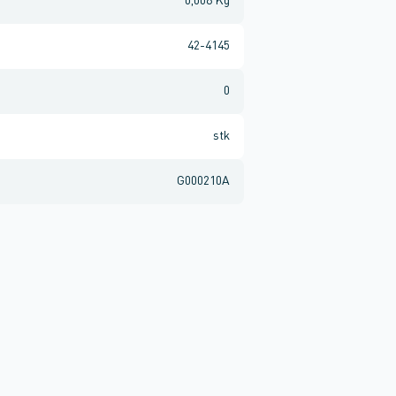
0,006 Kg
42-4145
0
stk
G000210A