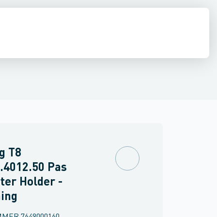
 væglampe
Spot / Projektør
Belysningspullert
Gulv- og bordlampe
P
g T8
.4012.50 Pas
ter Holder -
ing