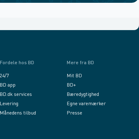
Fordele hos BD
Mere fra BD
24/7
Mit BD
BD app
BD+
BD.dk services
Bæredygtighed
Levering
Egne varemærker
Månedens tilbud
Presse