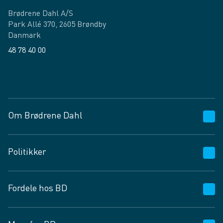
Brødrene Dahl A/S
Park Allé 370, 2605 Brøndby
Danmark
48 78 40 00
Facebook
LinkedIn
Om Brødrene Dahl
Kundeservice
Politikker
Vagttelefon 30 10 89 89
Spørgsmål og svar
Salgs- og leveringsbetingelser
Fordele hos BD
Job og karriere
Privatlivspolitik
Fødevarekontrolrapport
Cookies
24/7