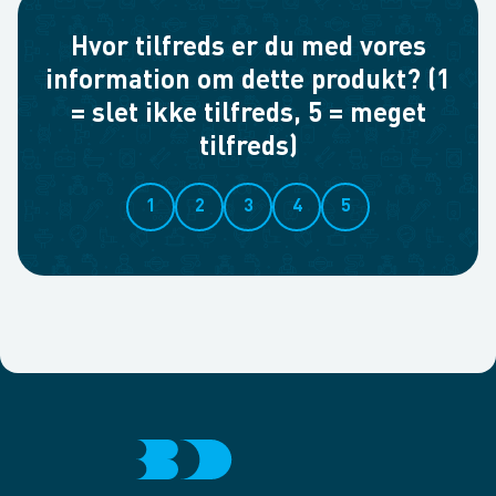
Hvor tilfreds er du med vores
information om dette produkt? (1
= slet ikke tilfreds, 5 = meget
tilfreds)
1
2
3
4
5