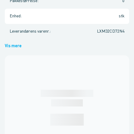
Pakkestørrelse
:
0
Enhed
:
stk
Leverandørens varenr.
:
LXM32CD72N4
Vis mere