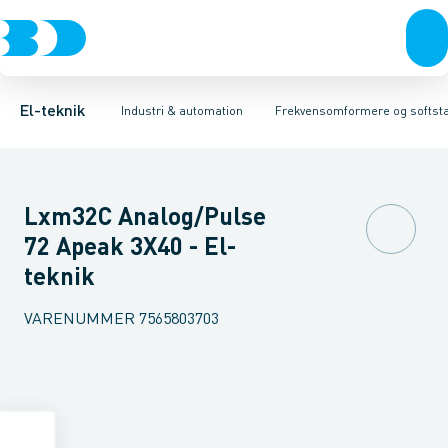
Afbrydere, stikkontakter & lampeudtag
Industristiksystemer
Frekvensomformer =˂1 kV
Frekvensomformere og softstartere
Filter for lavspænding
Forgreningsmateriel
Soft Starter
DIN
K
El-teknik
Industri & automation
Frekvensomformere og softsta
Lxm32C Analog/Pulse
72 Apeak 3X40 - El-
teknik
VARENUMMER
7565803703