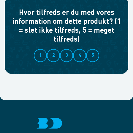
Hvor tilfreds er du med vores
information om dette produkt? (1
= slet ikke tilfreds, 5 = meget
tilfreds)
1
2
3
4
5