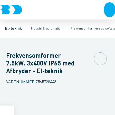
Afbrydere, stikkontakter & lampeudtag
Industristiksystemer
Frekvensomformer =˂1 kV
Frekvensomformere og softstartere
Filter for lavspænding
Forgreningsmateriel
Soft Starter
DIN
K
El-teknik
Industri & automation
Frekvensomformere og softsta
Frekvensomformer
7.5kW. 3x400V IP65 med
Afbryder - El-teknik
VARENUMMER
7565728448