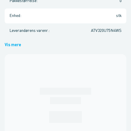
Pakkestørrelse
:
0
Enhed
:
stk
Leverandørens varenr.
:
ATV320U75N4WS
Vis mere