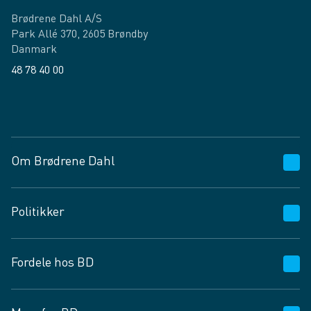
Brødrene Dahl A/S
Park Allé 370, 2605 Brøndby
Danmark
48 78 40 00
Facebook
LinkedIn
Om Brødrene Dahl
Kundeservice
Politikker
Vagttelefon 30 10 89 89
Spørgsmål og svar
Salgs- og leveringsbetingelser
Fordele hos BD
Job og karriere
Privatlivspolitik
Fødevarekontrolrapport
Cookies
24/7