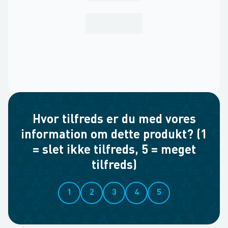
Hvor tilfreds er du med vores
information om dette produkt? (1
= slet ikke tilfreds, 5 = meget
tilfreds)
1
2
3
4
5