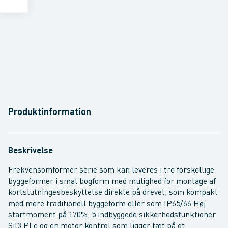
Produktinformation
Beskrivelse
Frekvensomformer serie som kan leveres i tre forskellige
byggeformer i smal bogform med mulighed for montage af
kortslutningesbeskyttelse direkte på drevet, som kompakt
med mere traditionell byggeform eller som IP65/66 Høj
startmoment på 170%, 5 indbyggede sikkerhedsfunktioner
Sil3 PLe og en motor kontrol som ligger tæt på et