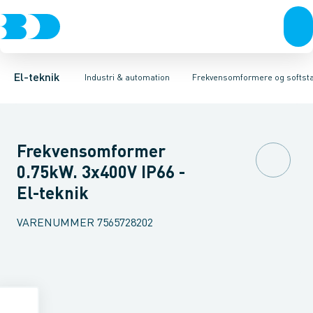
Afbrydere, stikkontakter & lampeudtag
Industristiksystemer
Frekvensomformer =˂1 kV
Frekvensomformere og softstartere
Filter for lavspænding
Forgreningsmateriel
Soft Starter
DIN
K
El-teknik
Industri & automation
Frekvensomformere og softsta
Frekvensomformer
0.75kW. 3x400V IP66 -
El-teknik
VARENUMMER
7565728202