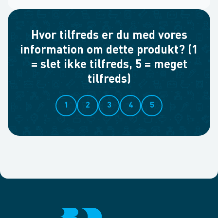
Hvor tilfreds er du med vores
information om dette produkt? (1
= slet ikke tilfreds, 5 = meget
tilfreds)
1
2
3
4
5