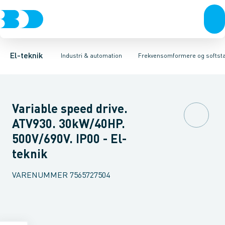
Afbrydere, stikkontakter & lampeudtag
Industristiksystemer
Frekvensomformer =˂1 kV
Frekvensomformere og softstartere
Filter for lavspænding
Forgreningsmateriel
Soft Starter
DIN
K
El-teknik
Industri & automation
Frekvensomformere og softsta
Variable speed drive.
ATV930. 30kW/40HP.
500V/690V. IP00 - El-
teknik
VARENUMMER
7565727504