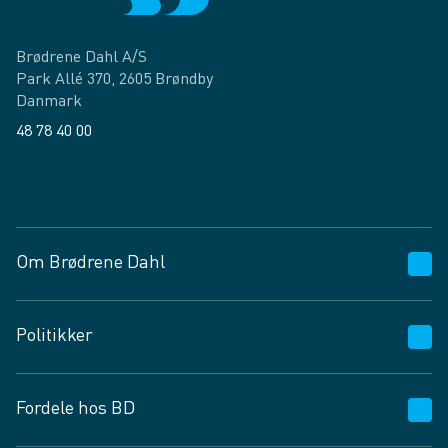
Brødrene Dahl A/S
Park Allé 370, 2605 Brøndby
Danmark
48 78 40 00
Facebook
LinkedIn
Om Brødrene Dahl
Kundeservice
Politikker
Vagttelefon 30 10 89 89
Spørgsmål og svar
Salgs- og leveringsbetingelser
Fordele hos BD
Job og karriere
Privatlivspolitik
Fødevarekontrolrapport