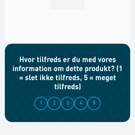
Hvor tilfreds er du med vores
information om dette produkt? (1
= slet ikke tilfreds, 5 = meget
tilfreds)
1
2
3
4
5