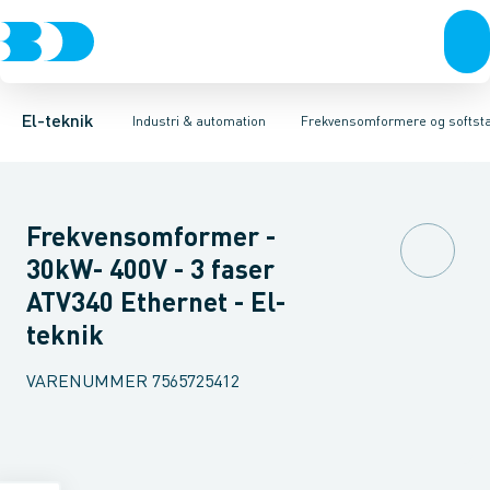
Afbrydere, stikkontakter & lampeudtag
Industristiksystemer
Frekvensomformer =˂1 kV
Frekvensomformere og softstartere
Filter for lavspænding
Forgreningsmateriel
Soft Starter
DIN
K
El-teknik
Industri & automation
Frekvensomformere og softsta
Frekvensomformer -
30kW- 400V - 3 faser
ATV340 Ethernet - El-
teknik
VARENUMMER
7565725412